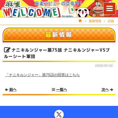
>
最新情報
>
詳細
最
新情報
ナニキルンジャー第75話 ナニキルンジャーVSブ
ルーシート軍団
2026/03/02
「ナニキルンジャー」第75話の回答はこちら
前へ
一覧へ
次へ