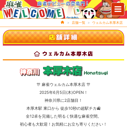
>
店舗一覧
>
ウェルカム本厚木店
店
舗詳細
ウェルカム本厚木店
🎊 麻雀ウェルカム本厚木店 🎊
2025年6月5日(木)OPEN！
神奈川県に2店舗目！
本厚木駅 東口から
徒歩10秒
の超駅チカ🚉
全12卓
を完備した明るく快適な麻雀空間。
初心者も大歓迎！お気軽にお立ち寄りください！