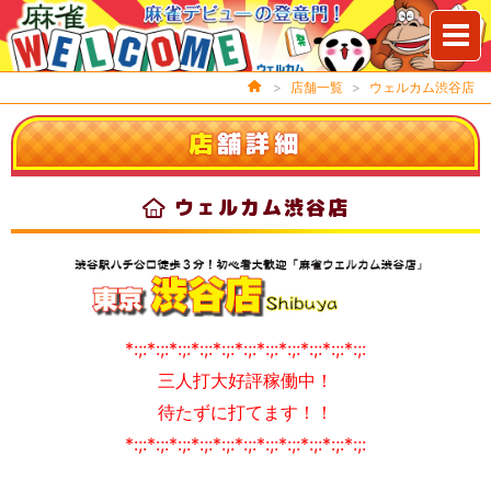
>
店舗一覧
>
ウェルカム渋谷店
店
舗詳細
ウェルカム渋谷店
*:;:*:;:*:;:*:;:*:;:*:;:*:;:*:;:*:;:*:;:*:;:
三人打大好評稼働中！
待たずに打てます！！
*:;:*:;:*:;:*:;:*:;:*:;:*:;:*:;:*:;:*:;:*:;: