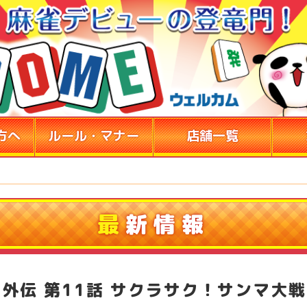
方へ
ルール・マナー
店舗一覧
最
新情報
外伝 第11話 サクラサク！サンマ大