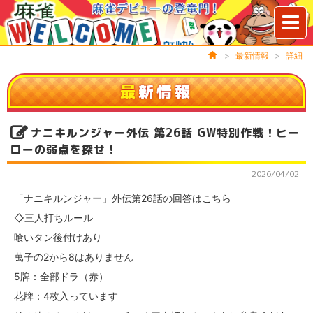
>
最新情報
>
詳細
最
新情報
ナニキルンジャー外伝 第26話 GW特別作戦！ヒー
ローの弱点を探せ！
2026/04/02
「ナニキルンジャー」外伝第26話の回答はこちら
◇三人打ちルール
喰いタン後付けあり
萬子の2から8はありません
5牌：全部ドラ（赤）
花牌：4枚入っています